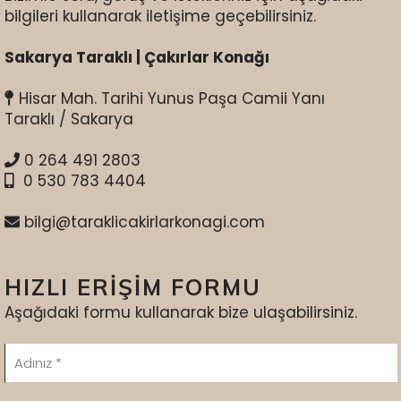
Galeri
bilgileri kullanarak iletişime geçebilirsiniz.
İnsan
Sakarya Taraklı | Çakırlar Konağı
Kaynakları
Hisar Mah. Tarihi Yunus Paşa Camii Yanı
Sertifikalar
Taraklı / Sakarya
Markalar
0 264 491 2803
0 530 783 4404
İletişim
bilgi@taraklicakirlarkonagi.com
HIZLI ERİŞİM FORMU
Aşağıdaki formu kullanarak bize ulaşabilirsiniz.