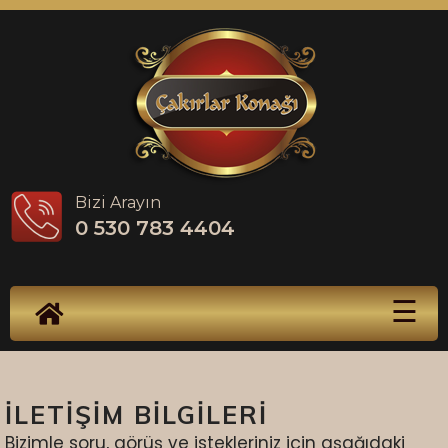
Ana
Sayfa
Hakkımızda
Bizi Arayın
Ürünler
0 530 783 4404
Defne
Yaprağı
☰
Haberler
Videolar
İLETİŞİM BİLGİLERİ
Foto
Bizimle soru, görüş ve istekleriniz için aşağıdaki